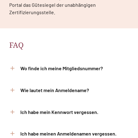
Portal das Gütesiegel der unabhängigen
Zertifizierungsstelle.
FAQ
Wo finde ich meine Mitgliedsnummer?
Angaben zu Ihrer Mitgliedsnummer finden
Wie lautet mein Anmeldename?
Sie auf den Anschreiben der
Ärzteversorgung oben rechts im Kopfteil
Ihr Anmeldename entspricht der von Ihnen
oberhalb des Datums.
Ich habe mein Kennwort vergessen.
bei der Registrierung angegebenen E-Mail-
Adresse.
Sollten Sie Ihr Kennwort vergessen haben,
Ich habe meinen Anmeldenamen vergessen.
können Sie dieses über die „Kennwort