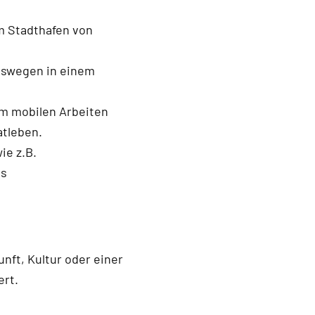
m Stadthafen von
gswegen in einem
zum mobilen Arbeiten
atleben.
ie z.B.
es
nft, Kultur oder einer
ert.