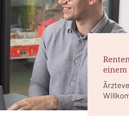
Renten
einem 
Ärztev
Willko